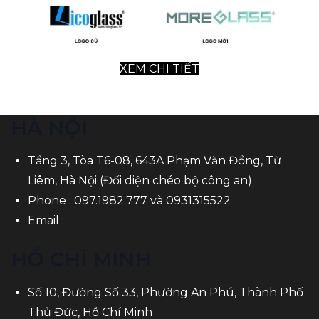
XEM CHI TIẾT
HÀ NỘI
Tầng 3, Tòa T6-08, 643A Phạm Văn Đồng, Từ
Liêm, Hà Nội (Đối diện chéo bộ công an)
Phone :
097.1982.777
và
0931315522
Email :
HỒ CHÍ MINH
Số 10, Đường Số 33, Phường An Phú, Thành Phố
Thủ Đức, Hồ Chí Minh