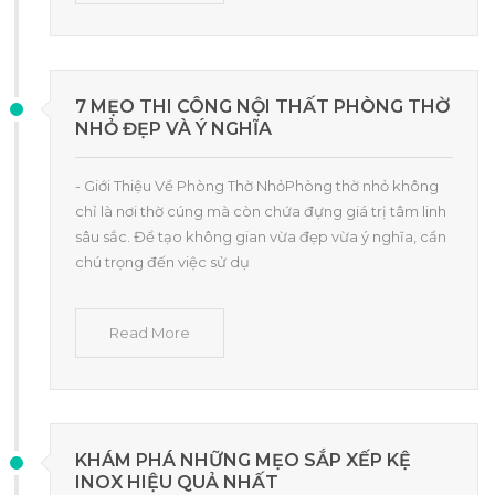
7 MẸO THI CÔNG NỘI THẤT PHÒNG THỜ
NHỎ ĐẸP VÀ Ý NGHĨA
- Giới Thiệu Về Phòng Thờ NhỏPhòng thờ nhỏ không
chỉ là nơi thờ cúng mà còn chứa đựng giá trị tâm linh
sâu sắc. Để tạo không gian vừa đẹp vừa ý nghĩa, cần
chú trọng đến việc sử dụ
Read More
KHÁM PHÁ NHỮNG MẸO SẮP XẾP KỆ
INOX HIỆU QUẢ NHẤT