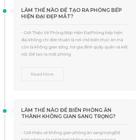
LÀM THẾ NÀO ĐỂ TẠO RA PHÒNG BẾP
HIỆN ĐẠI ĐẸP MẮT?
- Giới Thiệu Về Phòng Bếp Hiện ĐạiPhòng bếp hiện
đại không chỉ đơn thuần là nơi chế biến thức ăn mà
còn là không gian sống, nơi gia đình quây quần và kết
nối. Để tạo ra một phòng
Read More
LÀM THẾ NÀO ĐỂ BIẾN PHÒNG ĂN
THÀNH KHÔNG GIAN SANG TRỌNG?
- Giới thiệu về không gian phòng ăn sang trọngĐể
biến phòng ăn trở thành không gian sang trọng,