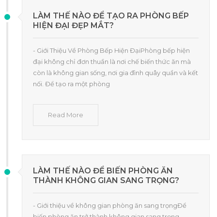
LÀM THẾ NÀO ĐỂ TẠO RA PHÒNG BẾP
HIỆN ĐẠI ĐẸP MẮT?
- Giới Thiệu Về Phòng Bếp Hiện ĐạiPhòng bếp hiện
đại không chỉ đơn thuần là nơi chế biến thức ăn mà
còn là không gian sống, nơi gia đình quây quần và kết
nối. Để tạo ra một phòng
Read More
LÀM THẾ NÀO ĐỂ BIẾN PHÒNG ĂN
THÀNH KHÔNG GIAN SANG TRỌNG?
- Giới thiệu về không gian phòng ăn sang trọngĐể
biến phòng ăn trở thành không gian sang trọng,