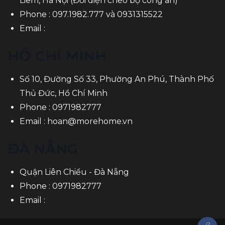
Liêm, Hà Nội (Đối diện chéo bộ công an)
Phone :
097.1982.777
và
0931315522
Email :
HỒ CHÍ MINH
Số 10, Đường Số 33, Phường An Phú, Thành Phố
Thủ Đức, Hồ Chí Minh
Phone :
0971982777
Email :
hoan@morehome.vn
ĐÀ NẴNG
Quận Liên Chiểu - Đà Nẵng
Phone :
0971982777
Email :