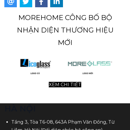
MOREHOME CÔNG BỐ BỘ
NHẬN DIỆN THƯƠNG HIỆU
MỚI
XEM CHI TIẾT
HÀ NỘI
Tầng 3, Tòa T6-08, 643A Phạm Văn Đồng, Từ