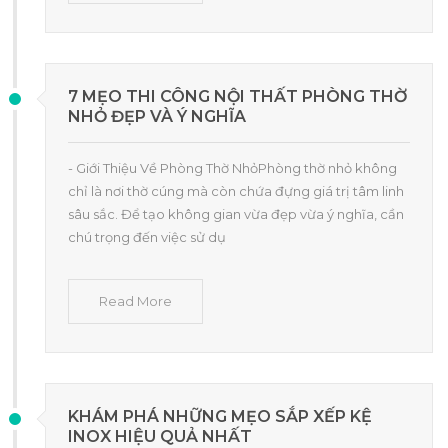
7 MẸO THI CÔNG NỘI THẤT PHÒNG THỜ
NHỎ ĐẸP VÀ Ý NGHĨA
- Giới Thiệu Về Phòng Thờ NhỏPhòng thờ nhỏ không
chỉ là nơi thờ cúng mà còn chứa đựng giá trị tâm linh
sâu sắc. Để tạo không gian vừa đẹp vừa ý nghĩa, cần
chú trọng đến việc sử dụ
Read More
KHÁM PHÁ NHỮNG MẸO SẮP XẾP KỆ
INOX HIỆU QUẢ NHẤT