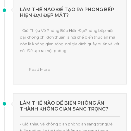
LÀM THẾ NÀO ĐỂ TẠO RA PHÒNG BẾP
HIỆN ĐẠI ĐẸP MẮT?
- Giới Thiệu Về Phòng Bếp Hiện ĐạiPhòng bếp hiện
đại không chỉ đơn thuần là nơi chế biến thức ăn mà
còn là không gian sống, nơi gia đình quây quần và kết
nối. Để tạo ra một phòng
Read More
LÀM THẾ NÀO ĐỂ BIẾN PHÒNG ĂN
THÀNH KHÔNG GIAN SANG TRỌNG?
- Giới thiệu về không gian phòng ăn sang trọngĐể
biến phòng ăn trở thành không gian sang trọng,