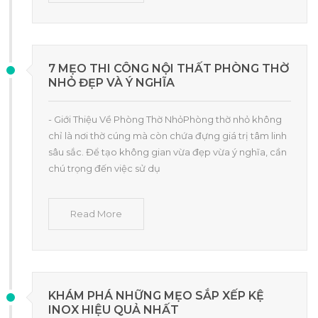
7 MẸO THI CÔNG NỘI THẤT PHÒNG THỜ
NHỎ ĐẸP VÀ Ý NGHĨA
- Giới Thiệu Về Phòng Thờ NhỏPhòng thờ nhỏ không
chỉ là nơi thờ cúng mà còn chứa đựng giá trị tâm linh
sâu sắc. Để tạo không gian vừa đẹp vừa ý nghĩa, cần
chú trọng đến việc sử dụ
Read More
KHÁM PHÁ NHỮNG MẸO SẮP XẾP KỆ
INOX HIỆU QUẢ NHẤT