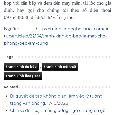
hợp với căn bếp và đem đến may mắn, tài lộc cho gia
đình, hãy gọi cho chúng tôi theo số điện thoại
0975438686 để được tư vấn cụ thể.
Nguồn:
https://tranhkinhnghethuat.com/tin-
tuc/articleid/22164/tranh-kinh-op-bep-la-mat-cho-
phong-bep-am-cung
Tags
,
,
tranh kính ốp bếp
tranh kính nội thất
tranh kính licoglass
Related
Bí quyết để tạo không gian làm việc lý tưởng
trong văn phòng.
17/10/2023
Chia sẻ đến bạn mẫu giường ngủ chung cư gỗ