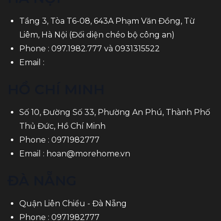
Tầng 3, Tòa T6-08, 643A Phạm Văn Đồng, Từ
Liêm, Hà Nội (Đối diện chéo bộ công an)
Phone :
097.1982.777
và
0931315522
Email :
HỒ CHÍ MINH
Số 10, Đường Số 33, Phường An Phú, Thành Phố
Thủ Đức, Hồ Chí Minh
Phone :
0971982777
Email :
hoan@morehome.vn
ĐÀ NẴNG
Quận Liên Chiểu - Đà Nẵng
Phone :
0971982777