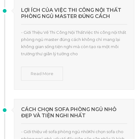
LỢI ÍCH CỦA VIỆC THI CÔNG NỘI THẤT
PHÒNG NGỦ MASTER ĐÚNG CÁCH
- Giới Thiệu Về Thi Công Nội ThấtViệc thi công nội thất
phòng ngủ master đúng cách không chỉ mang lại
không gian sống tiện nghi mà còn tạo ra một môi
trường thư giãn lý tưởng cho
Read More
CÁCH CHỌN SOFA PHÒNG NGỦ NHỎ
ĐẸP VÀ TIỆN NGHI NHẤT
- Giới thiệu về sofa phòng ngủ nhỏKhi chọn sofa cho
phòng ngủ nhỏ, yếu tố đầu tiên cần cân nhắc là kích